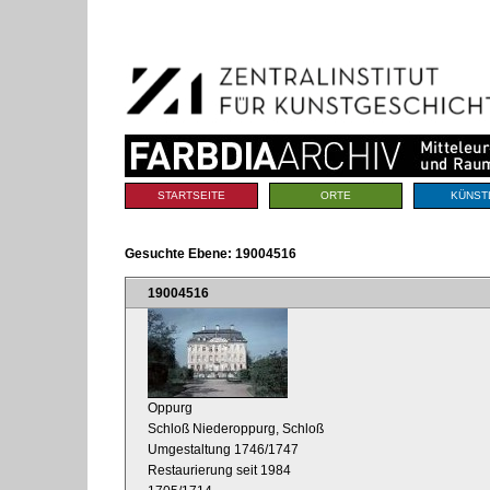
Benutzerspezifische
Direkt
Werkzeuge
zum
Inhalt
|
Direkt
zur
Navigation
Sektionen
STARTSEITE
ORTE
KÜNST
Gesuchte Ebene:
19004516
19004516
Oppurg
Schloß Niederoppurg, Schloß
Umgestaltung 1746/1747
Restaurierung seit 1984