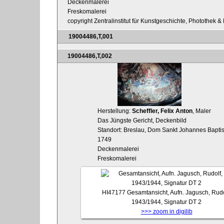
Deckenmalerei
Freskomalerei
copyright Zentralinstitut für Kunstgeschichte, Photothek & 
19004486,T,001
19004486,T,002
Herstellung:
Scheffler, Felix Anton
, Maler
Das Jüngste Gericht, Deckenbild
Standort: Breslau, Dom Sankt Johannes Baptis
1749
Deckenmalerei
Freskomalerei
HI47177
Gesamtansicht, Aufn. Jagusch, Rudo
1943/1944, Signatur DT 2
>>> zoom in digilib