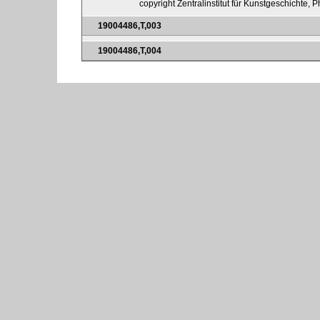
copyright Zentralinstitut für Kunstgeschichte, P
19004486,T,003
19004486,T,004