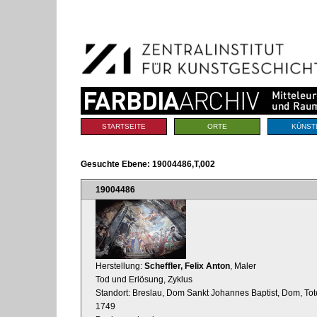
Benutzerspezifische
Direkt
Werkzeuge
zum
Inhalt
|
Direkt
zur
Navigation
Sektionen
STARTSEITE
ORTE
KÜNST
Gesuchte Ebene:
19004486,T,002
19004486
Herstellung:
Scheffler, Felix Anton
, Maler
Tod und Erlösung, Zyklus
Standort: Breslau, Dom Sankt Johannes Baptist, Dom, Tot
1749