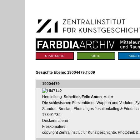
Benutzerspezifische
Direkt
Werkzeuge
zum
Inhalt
|
Direkt
zur
Navigation
Sektionen
STARTSEITE
ORTE
KÜNST
Gesuchte Ebene:
19004479,T,009
19004479
Herstellung:
Scheffler, Felix Anton
, Maler
Die schlesischen Fürstentümer: Wappen und Veduten, Zy
Standort: Breslau, Ehemaliges Jesuitenkolleg & Friedrich
1734/1735
Deckenmalerei
Freskomalerei
copyright Zentralinstitut für Kunstgeschichte, Photothek & 