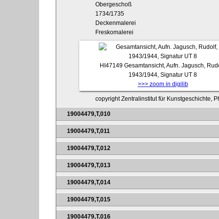
Obergeschoß
1734/1735
Deckenmalerei
Freskomalerei
HI47149
Gesamtansicht, Aufn. Jagusch, Rudo
1943/1944, Signatur UT 8
>>> zoom in digilib
copyright Zentralinstitut für Kunstgeschichte, P
19004479,T,010
19004479,T,011
19004479,T,012
19004479,T,013
19004479,T,014
19004479,T,015
19004479,T,016