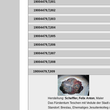
19004479,T,001
19004479,T,002
19004479,T,003
19004479,T,004
19004479,T,005
19004479,T,006
19004479,T,007
19004479,T,008
19004479,T,009
Herstellung:
Scheffler, Felix Anton
, Maler
Das Fürstentum Teschen mit Vedute der Stadt 
Standort: Breslau, Ehemaliges Jesuitenkolleg 