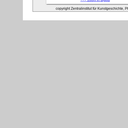
>>> zoom in digilib
copyright Zentralinstitut für Kunstgeschichte, P