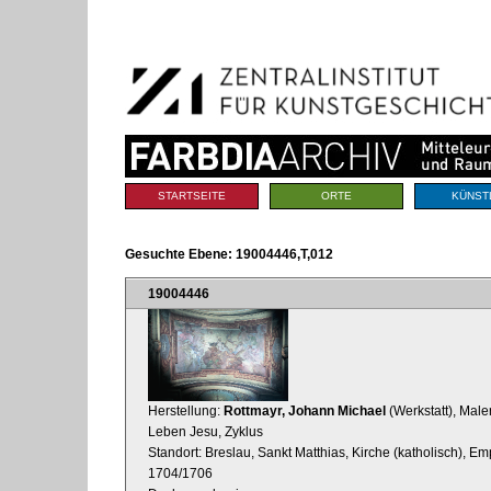
Benutzerspezifische
Direkt
Werkzeuge
zum
Inhalt
|
Direkt
zur
Navigation
Sektionen
STARTSEITE
ORTE
KÜNST
Gesuchte Ebene:
19004446,T,012
19004446
Herstellung:
Rottmayr, Johann Michael
(Werkstatt), Male
Leben Jesu, Zyklus
Standort: Breslau, Sankt Matthias, Kirche (katholisch), E
1704/1706