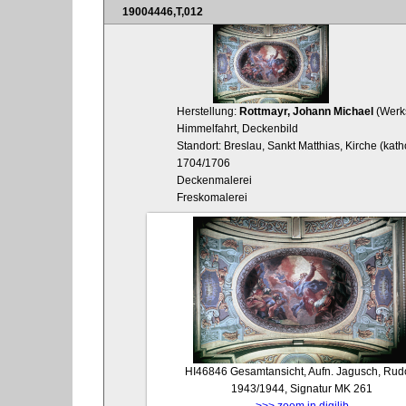
19004446,T,012
Herstellung:
Rottmayr, Johann Michael
(Werks
Himmelfahrt, Deckenbild
Standort: Breslau, Sankt Matthias, Kirche (kat
1704/1706
Deckenmalerei
Freskomalerei
HI46846
Gesamtansicht, Aufn. Jagusch, Rudo
1943/1944, Signatur MK 261