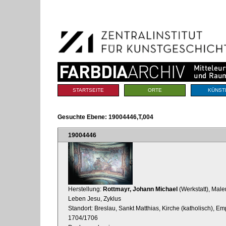
Benutzerspezifische
Direkt
Werkzeuge
zum
Inhalt
|
Direkt
zur
Navigation
Sektionen
STARTSEITE
ORTE
KÜNST
Gesuchte Ebene:
19004446,T,004
19004446
Herstellung:
Rottmayr, Johann Michael
(Werkstatt), Male
Leben Jesu, Zyklus
Standort: Breslau, Sankt Matthias, Kirche (katholisch), E
1704/1706