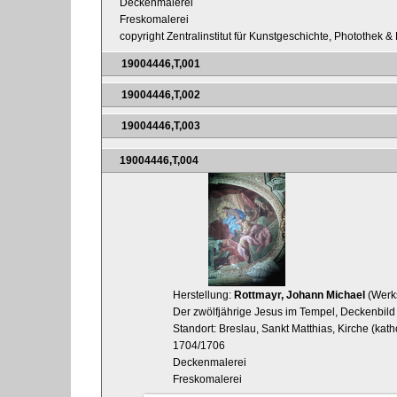
Deckenmalerei
Freskomalerei
copyright Zentralinstitut für Kunstgeschichte, Photothek & 
19004446,T,001
19004446,T,002
19004446,T,003
19004446,T,004
Herstellung:
Rottmayr, Johann Michael
(Werks
Der zwölfjährige Jesus im Tempel, Deckenbild
Standort: Breslau, Sankt Matthias, Kirche (kat
1704/1706
Deckenmalerei
Freskomalerei