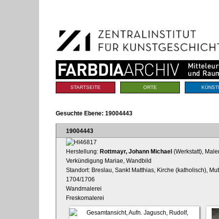
Benutzerspezifische
Direkt
Werkzeuge
zum
Inhalt
|
Direkt
zur
Navigation
Sektionen
STARTSEITE
ORTE
KÜNST
Gesuchte Ebene:
19004443
19004443
Herstellung:
Rottmayr, Johann Michael
(Werkstatt), Male
Verkündigung Mariae, Wandbild
Standort: Breslau, Sankt Matthias, Kirche (katholisch), M
1704/1706
Wandmalerei
Freskomalerei