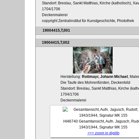
Standort: Breslau, Sankt Matthias, Kirche (katholisch), Xa
1704/1706
Deckenmalerei
copyright Zentralinstitut für Kunstgeschichte, Photothek
19004415,T,001
19004415,T,002
Herstellung:
Rottmayr, Johann Michael
, Male
Die Taufe des Mohrenfürsten, Deckenbild
Standort: Breslau, Sankt Matthias, Kirche (kat
1704/1706
Deckenmalerei
HI46740
Gesamtansicht, Aufn. Jagusch, Rudo
1943/1944, Signatur MK 155
>>> zoom in digilib