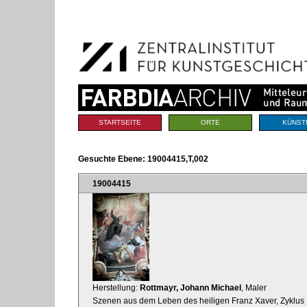
Benutzerspezifische
Direkt
Werkzeuge
zum
Inhalt
|
Direkt
zur
Navigation
Sektionen
STARTSEITE
ORTE
KÜNST
Gesuchte Ebene:
19004415,T,002
19004415
Herstellung:
Rottmayr, Johann Michael
, Maler
Szenen aus dem Leben des heiligen Franz Xaver, Zyklus