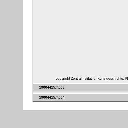
copyright Zentralinstitut für Kunstgeschichte, 
19004415,T,003
19004415,T,004