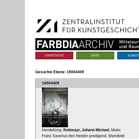
Benutzerspezifische
Direkt
Werkzeuge
zum
Inhalt
|
Direkt
zur
Navigation
Sektionen
STARTSEITE
ORTE
KÜNST
Gesuchte Ebene:
19004409
19004409
Herstellung:
Rottmayr, Johann Michael
, Maler
Franz Xaverius den Heiden predigend, Wandbild