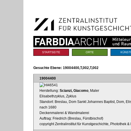
Benutzerspezifische
Direkt
Werkzeuge
zum
Inhalt
|
Direkt
zur
Navigation
Sektionen
STARTSEITE
ORTE
KÜNST
Gesuchte Ebene:
19004400,T,002,T,002
19004400
Herstellung:
Scianzi, Giacomo
, Maler
Elisabethzyklus, Zyklus
Standort: Breslau, Dom Sankt Johannes Baptist, Dom, Eli
nach 1680
Deckenmalerei & Wandmalerei
Auftrag: Friedrich (Breslau, Fürstbischof)
copyright Zentralinstitut für Kunstgeschichte, Photothek & 