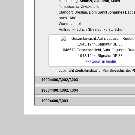
Herstellung:
Scianzi, Giacomo
, Maler
Temperantia, Zwickelbild
Standort: Breslau, Dom Sankt Johannes Baptist
nach 1680
Wandmalerei
Auftrag: Friedrich (Breslau, Fürstbischof)
HI46578
Gesamtansicht, Aufn. Jagusch, Rudo
1943/1944, Signatur DE 38
>>> zoom in digilib
copyright Zentralinstitut für Kunstgeschichte, P
19004400,T,002,T,003
19004400,T,002,T,004
19004400,T,003