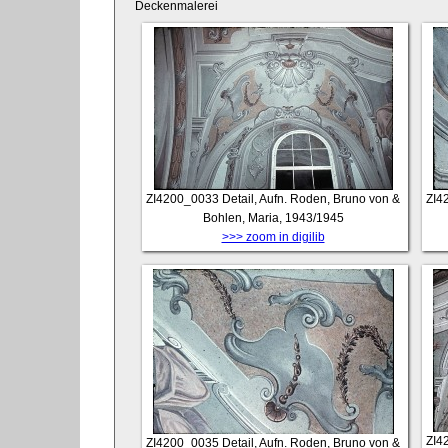
Deckenmalerei
ZI4200_0033
Detail, Aufn. Roden, Bruno von &
ZI4
Bohlen, Maria, 1943/1945
>>> zoom in digilib
ZI4
ZI4200_0035
Detail, Aufn. Roden, Bruno von &