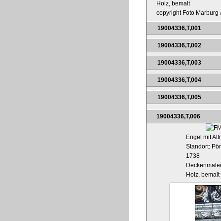
Holz, bemalt
copyright Foto Marburg &
19004336,T,001
19004336,T,002
19004336,T,003
19004336,T,004
19004336,T,005
19004336,T,006
Engel mit Att
Standort: Pö
1738
Deckenmaler
Holz, bemalt