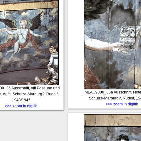
00_36
Ausschnitt, mit Posaune und
FMLAC9000_36a
Ausschnitt, Note
t, Aufn. Schulze-Marburg?, Rudolf,
Schulze-Marburg?, Rudolf, 1
1943/1945
>>> zoom in digilib
>>> zoom in digilib