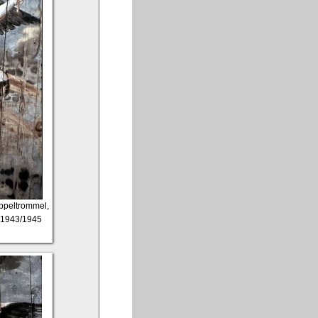
oppeltrommel,
, 1943/1945