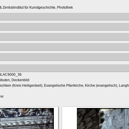
 Zentralinstitut für Kunstgeschichte, Photothek
ributen, Deckenbild
rschken (Kreis Heiligenbeil), Evangelische Pfarrkirche, Kirche (evangelisch), Lang
ei