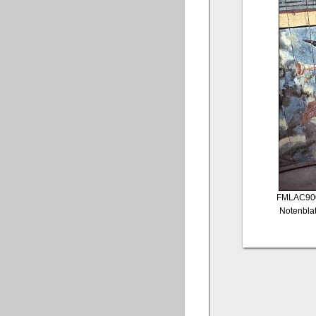
FMLAC90
Notenblat