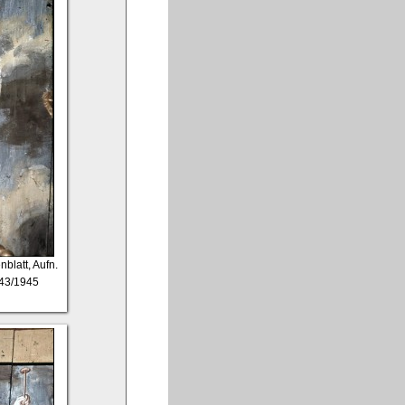
nblatt, Aufn.
943/1945