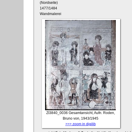
(Nordseite)
1477/1484
Wandmalerei
ZI3840_0036
Gesamtansicht, Aufn. Roden,
Bruno von, 1943/1945
>>> zoom in digilib