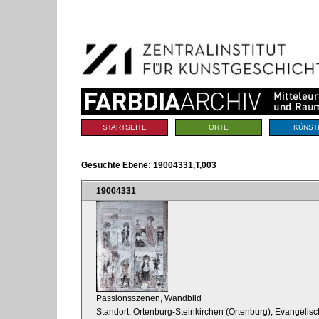
Benutzerspezifische
Direkt
Werkzeuge
zum
Inhalt
|
Direkt
zur
Navigation
Sektionen
STARTSEITE
ORTE
KÜNST
Gesuchte Ebene:
19004331,T,003
19004331
Passionsszenen, Wandbild
Standort: Ortenburg-Steinkirchen (Ortenburg), Evangelisc