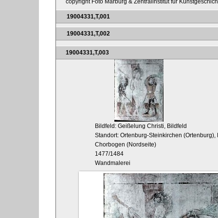
copyright Foto Marburg & Zentralinstitut für Kunstgeschic
19004331,T,001
19004331,T,002
19004331,T,003
Bildfeld: Geißelung Christi, Bildfeld
Standort: Ortenburg-Steinkirchen (Ortenburg), 
Chorbogen (Nordseite)
1477/1484
Wandmalerei