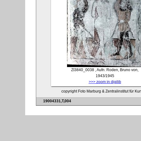
ZI3840_0038
, Aufn. Roden, Bruno von,
1943/1945
>>> zoom in digilib
copyright Foto Marburg & Zentralinstitut für K
19004331,T,004