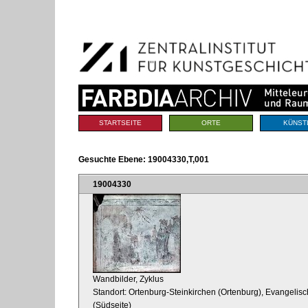
Benutzerspezifische
Direkt
Werkzeuge
zum
Inhalt
|
Direkt
zur
Navigation
Sektionen
STARTSEITE
ORTE
KÜNST
Gesuchte Ebene:
19004330,T,001
19004330
Wandbilder, Zyklus
Standort: Ortenburg-Steinkirchen (Ortenburg), Evangelisc
(Südseite)