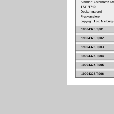
Standort: Osterhofen Kr
1731/1740
Deckenmalerei
Freskomalerei
copyright Foto Marburg &
19004326,T,001
19004326,T,002
19004326,T,003
19004326,T,004
19004326,T,005
19004326,T,006