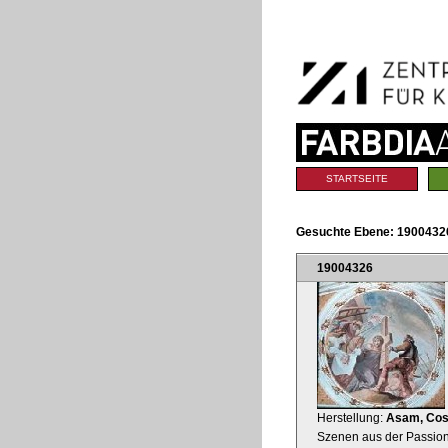
Benutzerspezifische
Direkt
Werkzeuge
zum
Inhalt
|
Direkt
zur
Navigation
Sektionen
STARTSEITE
Gesuchte Ebene:
1900432
19004326
Herstellung:
Asam, Co
Szenen aus der Passion 