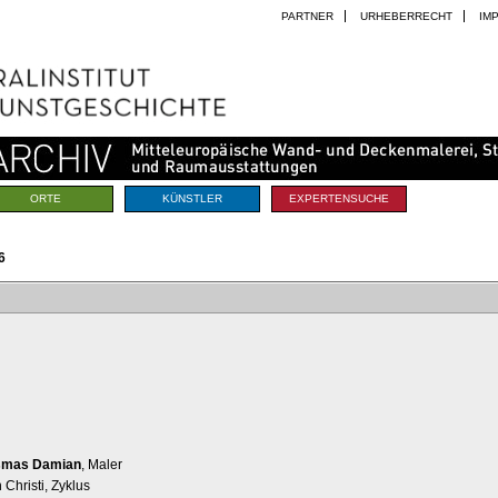
PARTNER
URHEBERRECHT
IM
ORTE
KÜNSTLER
EXPERTENSUCHE
6
smas Damian
, Maler
Christi, Zyklus