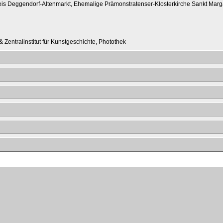
eis Deggendorf-Altenmarkt, Ehemalige Prämonstratenser-Klosterkirche Sankt Marga
 Zentralinstitut für Kunstgeschichte, Photothek