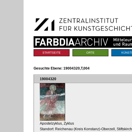
Benutzerspezifische
Direkt
Werkzeuge
zum
Inhalt
|
Direkt
zur
Navigation
Sektionen
STARTSEITE
ORTE
KÜNST
Gesuchte Ebene:
19004320,T,004
19004320
Apostelzyklus, Zyklus
Standort: Reichenau (Kreis Konstanz)-Oberzell, Stiftskir