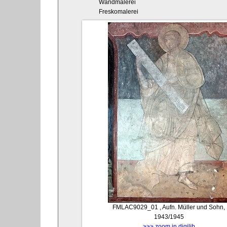
Wandmalerei
Freskomalerei
FMLAC9029_01
, Aufn. Müller und Sohn,
1943/1945
>>> zoom in digilib