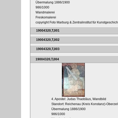
Übermalung 1886/1900
986/1000
Wandmalerei
Freskomalerei
copyright Foto Marburg & Zentralinstitut für Kunstgeschic
19004320,T,001
19004320,T,002
19004320,T,003
19004320,T,004
4. Apostel: Judas Thaddäus, Wandbild
Standort: Reichenau (Kreis Konstanz)-Oberzel
Übermalung 1886/1900
986/1000