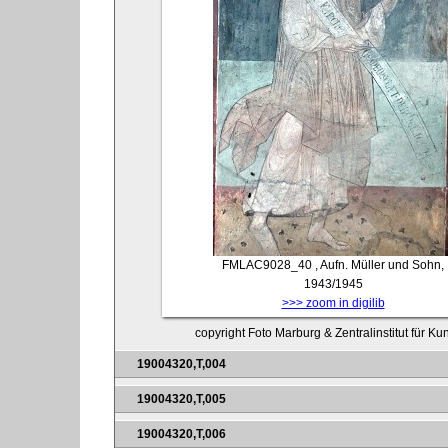
FMLAC9028_40
, Aufn. Müller und Sohn,
1943/1945
>>> zoom in digilib
copyright Foto Marburg & Zentralinstitut für K
19004320,T,004
19004320,T,005
19004320,T,006