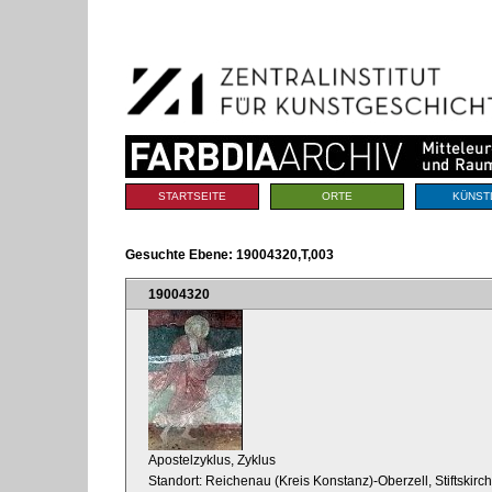
Benutzerspezifische
Direkt
Werkzeuge
zum
Inhalt
|
Direkt
zur
Navigation
Sektionen
STARTSEITE
ORTE
KÜNST
Gesuchte Ebene:
19004320,T,003
19004320
Apostelzyklus, Zyklus
Standort: Reichenau (Kreis Konstanz)-Oberzell, Stiftskir