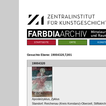
Benutzerspezifische
Direkt
Werkzeuge
zum
Inhalt
|
Direkt
zur
Navigation
Sektionen
STARTSEITE
ORTE
KÜNST
Gesuchte Ebene:
19004320,T,001
19004320
Apostelzyklus, Zyklus
Standort: Reichenau (Kreis Konstanz)-Oberzell, Stiftskir