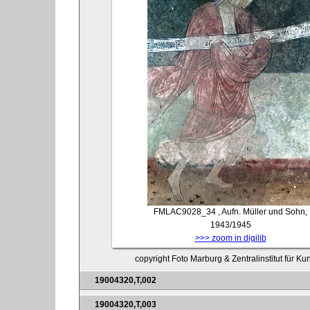
FMLAC9028_34
, Aufn. Müller und Sohn,
1943/1945
>>> zoom in digilib
copyright Foto Marburg & Zentralinstitut für K
19004320,T,002
19004320,T,003