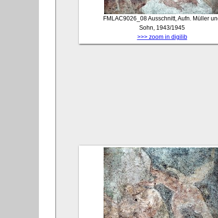
FMLAC9026_08
Ausschnitt, Aufn. Müller u
Sohn, 1943/1945
>>> zoom in digilib