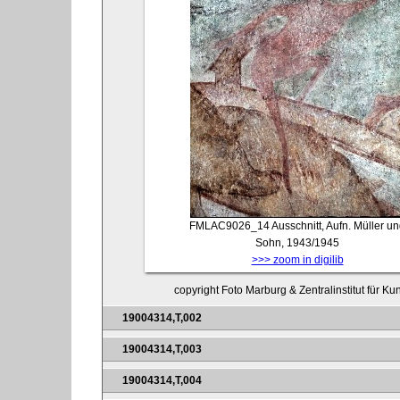
FMLAC9026_14
Ausschnitt, Aufn. Müller u
Sohn, 1943/1945
>>> zoom in digilib
copyright Foto Marburg & Zentralinstitut für K
19004314,T,002
19004314,T,003
19004314,T,004