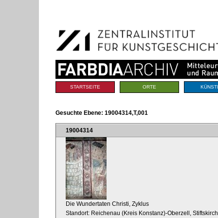
Benutzerspezifische
Direkt
Werkzeuge
zum
Inhalt
|
Direkt
zur
Navigation
Sektionen
STARTSEITE
ORTE
KÜNST
Gesuchte Ebene:
19004314,T,001
19004314
Die Wundertaten Christi, Zyklus
Standort: Reichenau (Kreis Konstanz)-Oberzell, Stiftskir