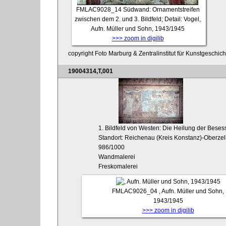
FMLAC9028_14
Südwand: Ornamentstreifen
zwischen dem 2. und 3. Bildfeld; Detail: Vogel,
Aufn. Müller und Sohn, 1943/1945
>>> zoom in digilib
copyright Foto Marburg & Zentralinstitut für Kunstgeschic
19004314,T,001
1. Bildfeld von Westen: Die Heilung der Bese
Standort: Reichenau (Kreis Konstanz)-Oberzell
986/1000
Wandmalerei
Freskomalerei
FMLAC9026_04
, Aufn. Müller und Sohn,
1943/1945
>>> zoom in digilib