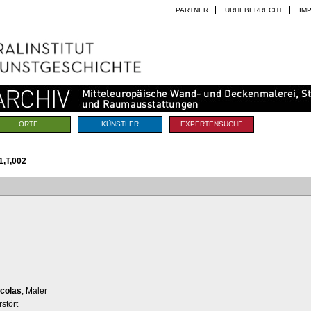
PARTNER
URHEBERRECHT
IM
ORTE
KÜNSTLER
EXPERTENSUCHE
,T,002
icolas
, Maler
stört