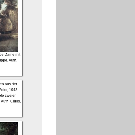
nde Dame mit
ppe, Aufn.
pfe zweier
ufn. Cürlis,