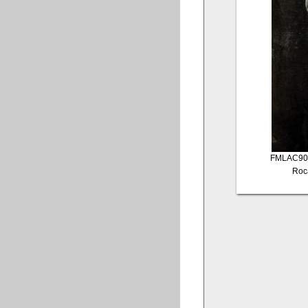
FMLAC90
Roca