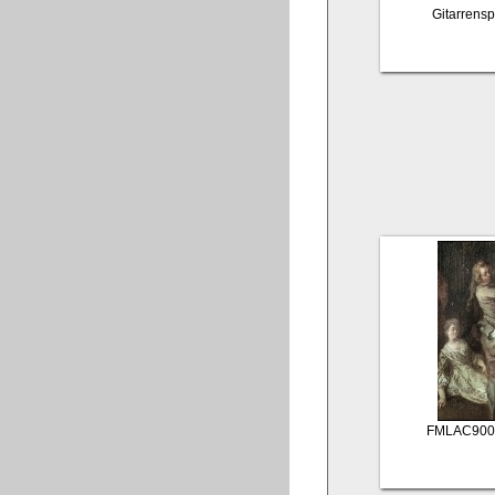
Gitarrenspi
FMLAC900