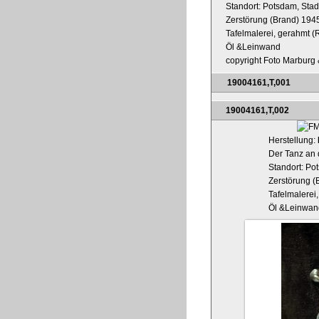
Standort: Potsdam, Sta
Zerstörung (Brand) 194
Tafelmalerei, gerahmt (R
Öl &Leinwand
copyright Foto Marburg &
19004161,T,001
19004161,T,002
Herstellung:
Der Tanz an 
Standort: Po
Zerstörung (
Tafelmalerei,
Öl &Leinwan