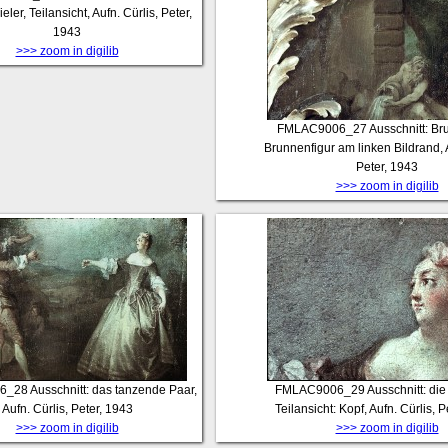
eler, Teilansicht, Aufn. Cürlis, Peter,
1943
>>> zoom in digilib
FMLAC9006_27
Ausschnitt: Br
Brunnenfigur am linken Bildrand, A
Peter, 1943
>>> zoom in digilib
6_28
Ausschnitt: das tanzende Paar,
FMLAC9006_29
Ausschnitt: die
Aufn. Cürlis, Peter, 1943
Teilansicht: Kopf, Aufn. Cürlis, 
>>> zoom in digilib
>>> zoom in digilib