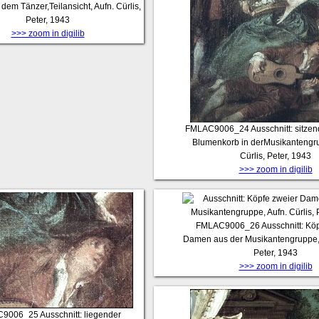
 dem Tänzer,Teilansicht, Aufn. Cürlis,
Peter, 1943
>>> zoom in digilib
FMLAC9006_24
Ausschnitt: sitze
Blumenkorb in derMusikantengru
Cürlis, Peter, 1943
>>> zoom in digilib
FMLAC9006_26
Ausschnitt: Kö
Damen aus der Musikantengruppe, A
Peter, 1943
>>> zoom in digilib
C9006_25
Ausschnitt: liegender