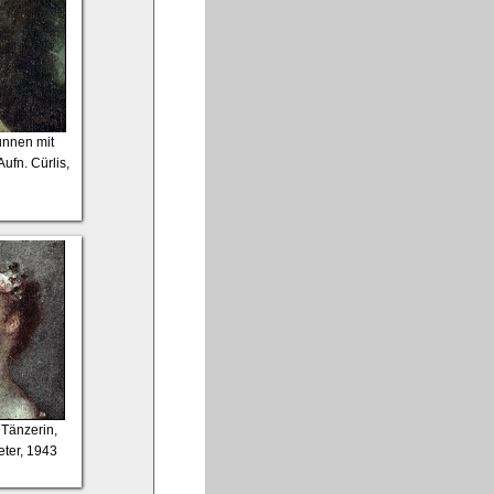
unnen mit
ufn. Cürlis,
 Tänzerin,
Peter, 1943