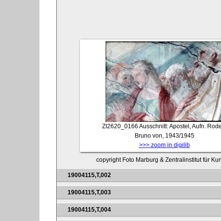
ZI2620_0166
Ausschnitt: Apostel, Aufn. Rod
Bruno von, 1943/1945
>>> zoom in digilib
copyright Foto Marburg & Zentralinstitut für K
19004115,T,002
19004115,T,003
19004115,T,004