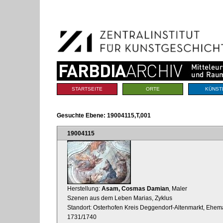
Benutzerspezifische
Direkt
Werkzeuge
zum
Inhalt
|
Direkt
zur
Navigation
Sektionen
STARTSEITE
ORTE
KÜNST
Gesuchte Ebene:
19004115,T,001
19004115
Herstellung:
Asam, Cosmas Damian
, Maler
Szenen aus dem Leben Marias, Zyklus
Standort: Osterhofen Kreis Deggendorf-Altenmarkt, Ehema
1731/1740