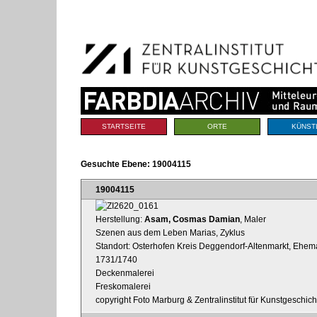
Benutzerspezifische
Direkt
Werkzeuge
zum
Inhalt
|
Direkt
zur
Navigation
Sektionen
STARTSEITE
ORTE
KÜNST
Gesuchte Ebene:
19004115
19004115
Herstellung:
Asam, Cosmas Damian
, Maler
Szenen aus dem Leben Marias, Zyklus
Standort: Osterhofen Kreis Deggendorf-Altenmarkt, Ehema
1731/1740
Deckenmalerei
Freskomalerei
copyright Foto Marburg & Zentralinstitut für Kunstgeschic