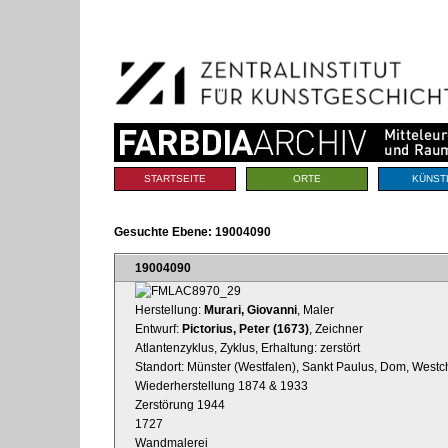
Benutzerspezifische
Direkt
Werkzeuge
zum
Inhalt
|
Direkt
zur
Navigation
Sektionen
STARTSEITE
ORTE
KÜNST
Gesuchte Ebene:
19004090
19004090
Herstellung:
Murari, Giovanni
, Maler
Entwurf:
Pictorius, Peter (1673)
, Zeichner
Atlantenzyklus, Zyklus, Erhaltung: zerstört
Standort: Münster (Westfalen), Sankt Paulus, Dom, Westc
Wiederherstellung 1874 & 1933
Zerstörung 1944
1727
Wandmalerei