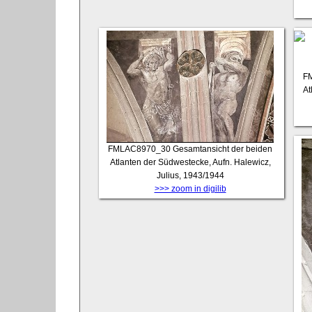
F
At
FMLAC8970_30
Gesamtansicht der beiden
Atlanten der Südwestecke, Aufn. Halewicz,
Julius, 1943/1944
>>> zoom in digilib