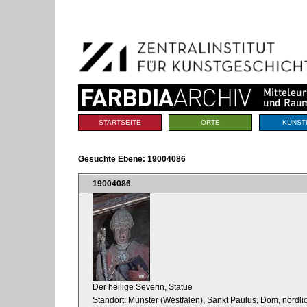
Benutzerspezifische
Direkt
Werkzeuge
zum
Inhalt
|
Direkt
zur
Navigation
Sektionen
STARTSEITE
ORTE
KÜNST
Gesuchte Ebene:
19004086
19004086
Der heilige Severin, Statue
Standort: Münster (Westfalen), Sankt Paulus, Dom, nör