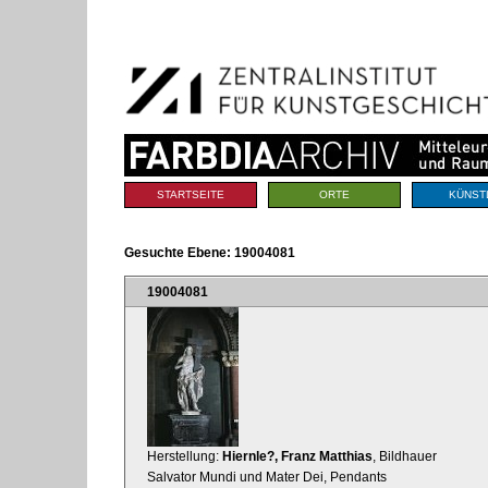
Benutzerspezifische
Direkt
Werkzeuge
zum
Inhalt
|
Direkt
zur
Navigation
Sektionen
STARTSEITE
ORTE
KÜNST
Gesuchte Ebene:
19004081
19004081
Herstellung:
Hiernle?, Franz Matthias
, Bildhauer
Salvator Mundi und Mater Dei, Pendants