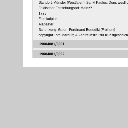
Standort: Münster (Westfalen), Sankt Paulus, Dom, westl
Faktischer Entstehungsort: Mainz?
1723
Freiskulptur
Alabaster
Schenkung: Galen, Ferdinand Benedikt (Freiherr)
copyright Foto Marburg & Zentralinstitut für Kunstgeschic
19004081,T,001
19004081,T,002