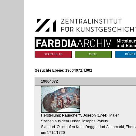
Benutzerspezifische
Direkt
Werkzeuge
zum
Inhalt
|
Direkt
zur
Navigation
Sektionen
STARTSEITE
ORTE
KÜNST
Gesuchte Ebene:
19004072,T,002
19004072
Herstellung:
Rauscher?, Joseph (1744)
, Maler
Szenen aus dem Leben Josephs, Zyklus
Standort: Osterhofen Kreis Deggendorf-Altenmarkt, Ehema
um 1715/1720