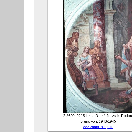
ZI2620_0215
Linke Bildhälfte, Aufn. Roden
Bruno von, 1943/1945
>>> zoom in digilib