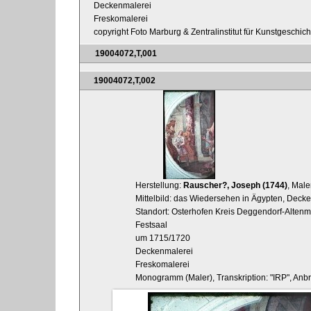
Deckenmalerei
Freskomalerei
copyright Foto Marburg & Zentralinstitut für Kunstgeschic
19004072,T,001
19004072,T,002
Herstellung:
Rauscher?, Joseph (1744)
, Male
Mittelbild: das Wiedersehen in Ägypten, Decke
Standort: Osterhofen Kreis Deggendorf-Altenma
Festsaal
um 1715/1720
Deckenmalerei
Freskomalerei
Monogramm (Maler), Transkription: "IRP", Anb