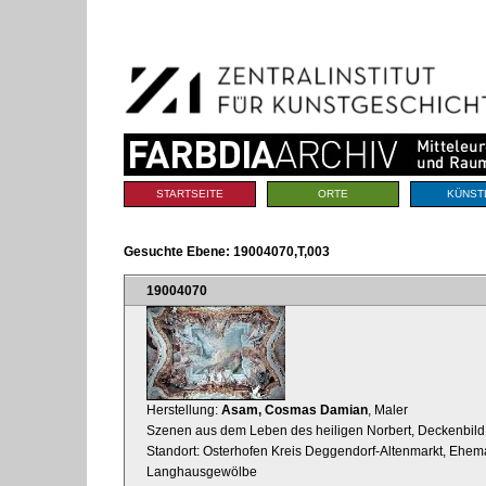
Benutzerspezifische
Direkt
Werkzeuge
zum
Inhalt
|
Direkt
zur
Navigation
Sektionen
STARTSEITE
ORTE
KÜNST
Gesuchte Ebene:
19004070,T,003
19004070
Herstellung:
Asam, Cosmas Damian
, Maler
Szenen aus dem Leben des heiligen Norbert, Deckenbild
Standort: Osterhofen Kreis Deggendorf-Altenmarkt, Ehema
Langhausgewölbe