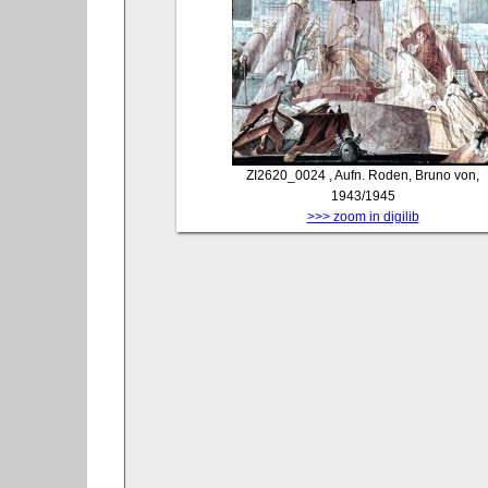
ZI2620_0024
, Aufn. Roden, Bruno von,
1943/1945
>>> zoom in digilib