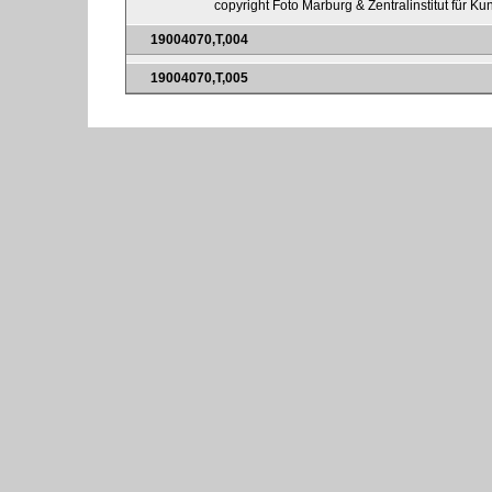
copyright Foto Marburg & Zentralinstitut für K
19004070,T,004
19004070,T,005