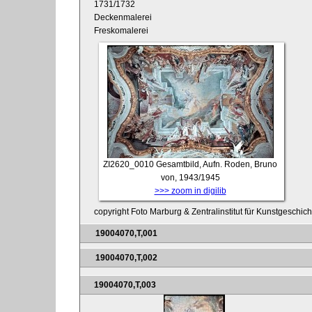
1731/1732
Deckenmalerei
Freskomalerei
ZI2620_0010
Gesamtbild, Aufn. Roden, Bruno
von, 1943/1945
>>> zoom in digilib
copyright Foto Marburg & Zentralinstitut für Kunstgeschic
19004070,T,001
19004070,T,002
19004070,T,003