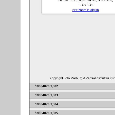
ZI2620_0011
, Aufn. Roden, Bruno von,
1943/1945
>>> zoom in digilib
copyright Foto Marburg & Zentralinstitut für K
19004070,T,002
19004070,T,003
19004070,T,004
19004070,T,005