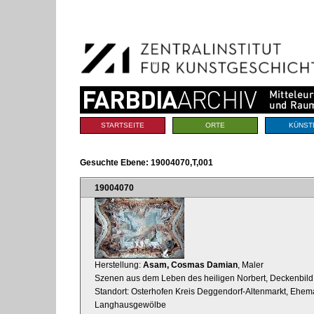
Benutzerspezifische
Direkt
Werkzeuge
zum
Inhalt
|
Direkt
zur
Navigation
Sektionen
STARTSEITE
ORTE
KÜNST
Gesuchte Ebene:
19004070,T,001
19004070
Herstellung:
Asam, Cosmas Damian
, Maler
Szenen aus dem Leben des heiligen Norbert, Deckenbild
Standort: Osterhofen Kreis Deggendorf-Altenmarkt, Ehema
Langhausgewölbe