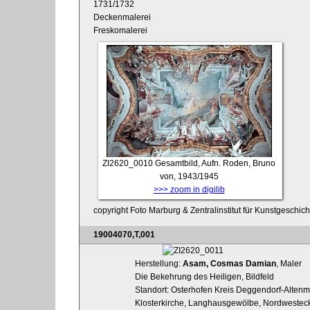
1731/1732
Deckenmalerei
Freskomalerei
ZI2620_0010
Gesamtbild, Aufn. Roden, Bruno
von, 1943/1945
>>> zoom in digilib
copyright Foto Marburg & Zentralinstitut für Kunstgeschic
19004070,T,001
Herstellung:
Asam, Cosmas Damian
, Maler
Die Bekehrung des Heiligen, Bildfeld
Standort: Osterhofen Kreis Deggendorf-Altenm
Klosterkirche, Langhausgewölbe, Nordwestec