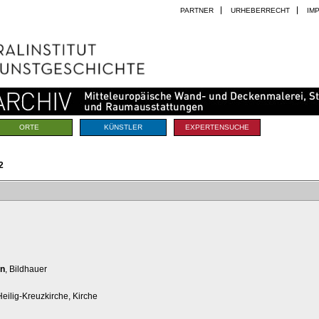
PARTNER
URHEBERRECHT
IM
ORTE
KÜNSTLER
EXPERTENSUCHE
2
on
, Bildhauer
eilig-Kreuzkirche, Kirche