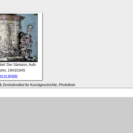
lief: Der Sämann, Aufn.
Sohn, 1943/1945
 in digilib
 Zentralinstitut für Kunstgeschichte, Photothek