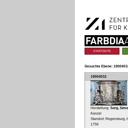
Benutzerspezifische
Direkt
Werkzeuge
zum
Inhalt
|
Direkt
zur
Navigation
Sektionen
STARTSEITE
Gesuchte Ebene:
1900403
19004032
Herstellung:
Sorg, Sim
Kanzel
Standort: Regensburg, H
1756