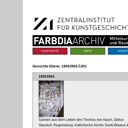
Benutzerspezifische
Direkt
Werkzeuge
zum
Inhalt
|
Direkt
zur
Navigation
Sektionen
STARTSEITE
ORTE
KÜNST
Gesuchte Ebene:
19003965,T,001
19003965
Szenen aus dem Leben des Thomas von Aquin, Zyklus
Standort: Regensburg, Katholische Kirche Sankt Blasius &