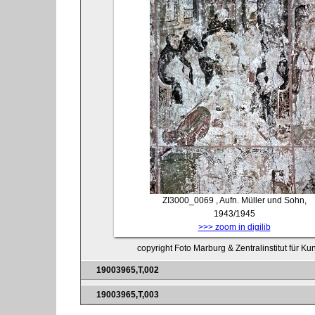
ZI3000_0069
, Aufn. Müller und Sohn,
1943/1945
>>> zoom in digilib
copyright Foto Marburg & Zentralinstitut für K
19003965,T,002
19003965,T,003