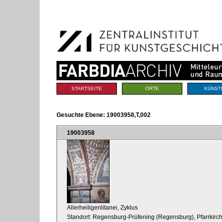
Benutzerspezifische
Direkt
Werkzeuge
zum
Inhalt
|
Direkt
zur
Navigation
Sektionen
STARTSEITE
ORTE
KÜNST
Gesuchte Ebene:
19003958,T,002
19003958
Allerheiligenlitanei, Zyklus
Standort: Regensburg-Prüfening (Regensburg), Pfarrkirch