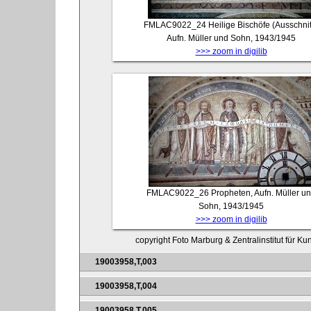
FMLAC9022_24
Heilige Bischöfe (Ausschnit
Aufn. Müller und Sohn, 1943/1945
>>> zoom in digilib
FMLAC9022_26
Propheten, Aufn. Müller u
Sohn, 1943/1945
>>> zoom in digilib
copyright Foto Marburg & Zentralinstitut für K
19003958,T,003
19003958,T,004
19003958,T,005