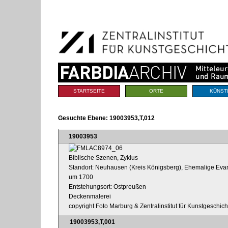
Benutzerspezifische
Direkt
Werkzeuge
zum
Inhalt
|
Direkt
zur
Navigation
Sektionen
STARTSEITE
ORTE
KÜNST
Gesuchte Ebene:
19003953,T,012
19003953
Biblische Szenen, Zyklus
Standort: Neuhausen (Kreis Königsberg), Ehemalige Evan
um 1700
Entstehungsort: Ostpreußen
Deckenmalerei
copyright Foto Marburg & Zentralinstitut für Kunstgeschic
19003953,T,001