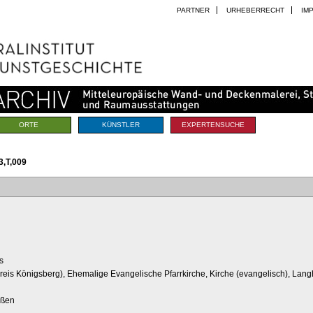
PARTNER
URHEBERRECHT
IM
ORTE
KÜNSTLER
EXPERTENSUCHE
,T,009
s
reis Königsberg), Ehemalige Evangelische Pfarrkirche, Kirche (evangelisch), Lan
ußen