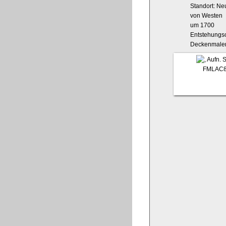
Standort: Ne
von Westen
um 1700
Entstehungso
Deckenmaler
FMLAC8