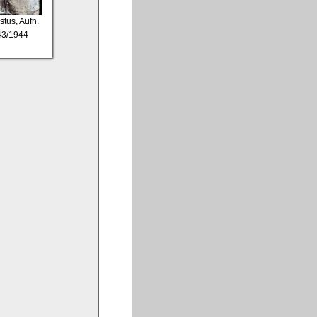
stus, Aufn.
43/1944