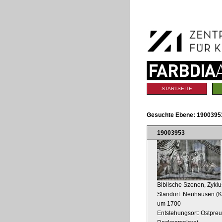
Benutzerspezifische
Direkt
Werkzeuge
zum
Inhalt
|
Direkt
zur
Navigation
Sektionen
STARTSEITE
Gesuchte Ebene:
19003953
19003953
Biblische Szenen, Zyklu
Standort: Neuhausen (K
um 1700
Entstehungsort: Ostpre