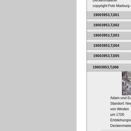
Deckenmalerei
copyright Foto Marburg &
19003953,T,001
19003953,T,002
19003953,T,003
19003953,T,004
19003953,T,005
19003953,T,006
Adam und Ev
Standort: Ne
von Westen
um 1700
Entstehungso
Deckenmaler