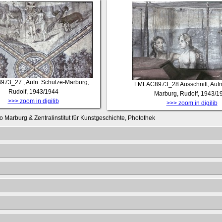
973_27
, Aufn. Schulze-Marburg,
FMLAC8973_28
Ausschnitt, Auf
Rudolf, 1943/1944
Marburg, Rudolf, 1943/1
>>> zoom in digilib
>>> zoom in digilib
o Marburg & Zentralinstitut für Kunstgeschichte, Photothek