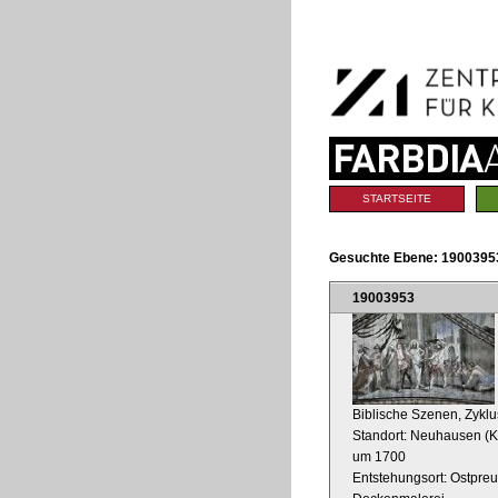
Benutzerspezifische
Direkt
Werkzeuge
zum
Inhalt
|
Direkt
zur
Navigation
Sektionen
STARTSEITE
Gesuchte Ebene:
19003953
19003953
Biblische Szenen, Zyklu
Standort: Neuhausen (K
um 1700
Entstehungsort: Ostpre