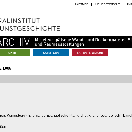
PARTNER
URHEBERRECHT
IM
ORTE
KÜNSTLER
EXPERTENSUCHE
,T,006
s
reis Königsberg), Ehemalige Evangelische Pfarrkirche, Kirche (evangelisch), Lan
ußen