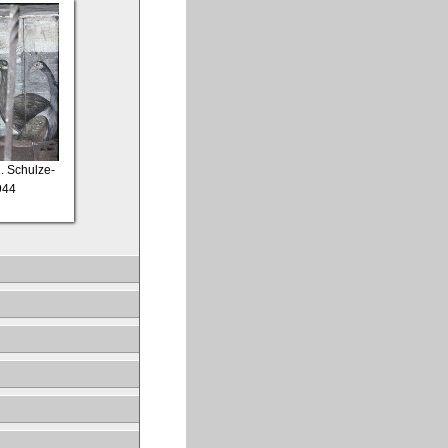
n. Schulze-
944