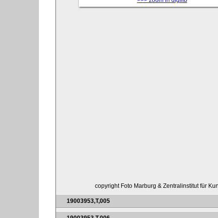
>>> zoom in digilib
copyright Foto Marburg & Zentralinstitut für K
19003953,T,005