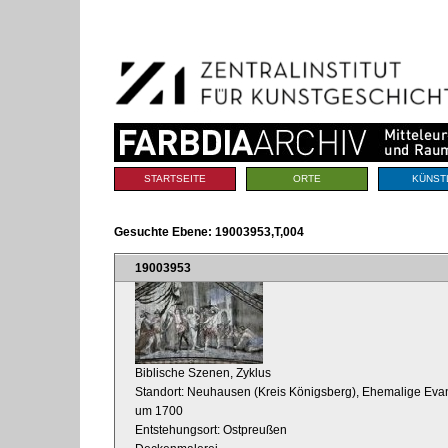
Benutzerspezifische
Direkt
Werkzeuge
zum
Inhalt
|
Direkt
zur
Navigation
Sektionen
STARTSEITE
ORTE
KÜNST
Gesuchte Ebene:
19003953,T,004
19003953
Biblische Szenen, Zyklus
Standort: Neuhausen (Kreis Königsberg), Ehemalige Evan
um 1700
Entstehungsort: Ostpreußen