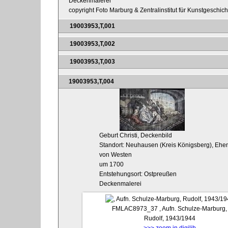
Deckenmalerei
copyright Foto Marburg & Zentralinstitut für Kunstgeschic
19003953,T,001
19003953,T,002
19003953,T,003
19003953,T,004
Geburt Christi, Deckenbild
Standort: Neuhausen (Kreis Königsberg), Ehem
von Westen
um 1700
Entstehungsort: Ostpreußen
Deckenmalerei
FMLAC8973_37
, Aufn. Schulze-Marburg,
Rudolf, 1943/1944