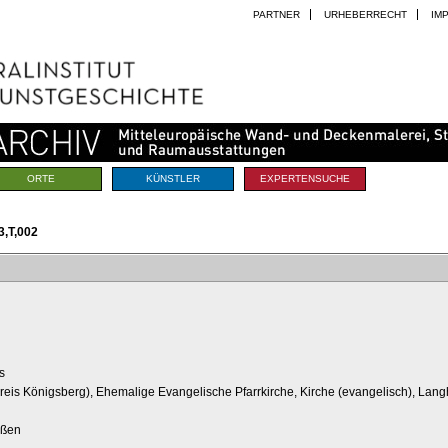
PARTNER
URHEBERRECHT
IM
ORTE
KÜNSTLER
EXPERTENSUCHE
,T,002
s
reis Königsberg), Ehemalige Evangelische Pfarrkirche, Kirche (evangelisch), Lan
ußen