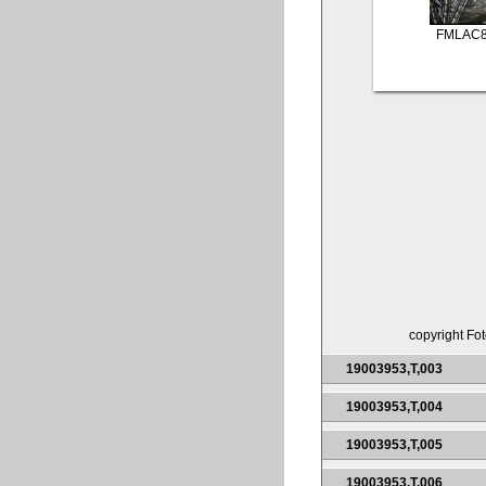
FMLAC8
copyright Fot
19003953,T,003
19003953,T,004
19003953,T,005
19003953,T,006