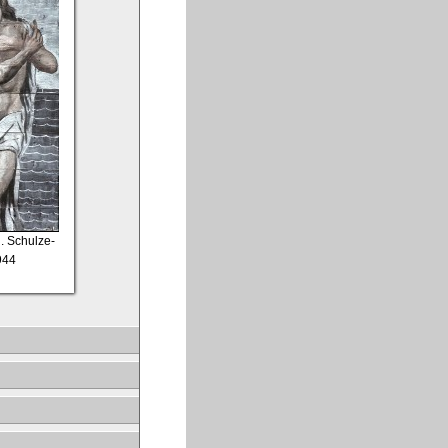
n. Schulze-
944