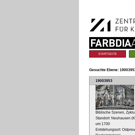
Benutzerspezifische
Direkt
Werkzeuge
zum
Inhalt
|
Direkt
zur
Navigation
Sektionen
STARTSEITE
Gesuchte Ebene:
19003953
19003953
Biblische Szenen, Zyklu
Standort: Neuhausen (K
um 1700
Entstehungsort: Ostpre