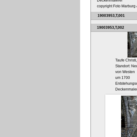
Deckenmalerei
copyright Foto Marburg &
19003953,T,001
19003953,T,002
Taufe Christi
Standort: Ne
von Westen
um 1700
Entstehungso
Deckenmaler