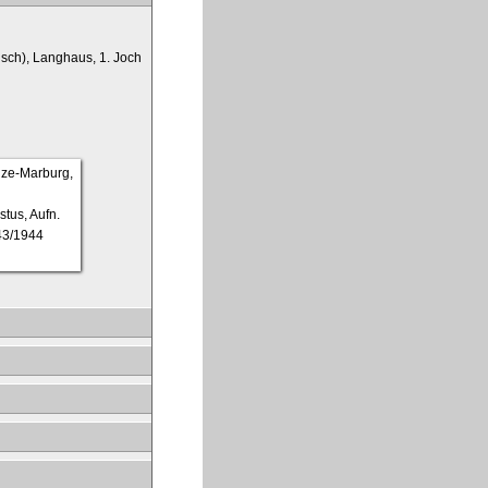
isch), Langhaus, 1. Joch
stus, Aufn.
43/1944