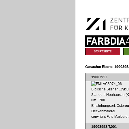
Benutzerspezifische
Direkt
Werkzeuge
zum
Inhalt
|
Direkt
zur
Navigation
Sektionen
STARTSEITE
Gesuchte Ebene:
19003953
19003953
Biblische Szenen, Zyklu
Standort: Neuhausen (K
um 1700
Entstehungsort: Ostpre
Deckenmalerei
copyright Foto Marburg &
19003953,T,001