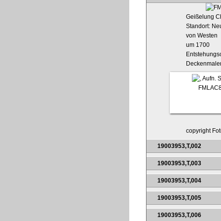
Geißelung Ch
Standort: Ne
von Westen
um 1700
Entstehungso
Deckenmaler
FMLAC8
copyright Fot
19003953,T,002
19003953,T,003
19003953,T,004
19003953,T,005
19003953,T,006