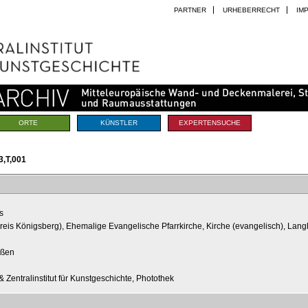
PARTNER
URHEBERRECHT
IM
ORTE
KÜNSTLER
EXPERTENSUCHE
,T,001
s
reis Königsberg), Ehemalige Evangelische Pfarrkirche, Kirche (evangelisch), Lan
ußen
 Zentralinstitut für Kunstgeschichte, Photothek