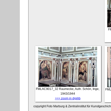
F
FMLAC9017_32
Raumecke, Aufn. Schön, Inge,
FML
1943/1944
>>> zoom in digilib
copyright Foto Marburg & Zentralinstitut für Kunstgeschic