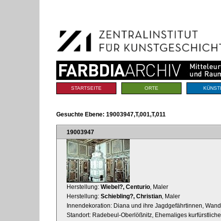
Benutzerspezifische
Direkt
Werkzeuge
zum
Inhalt
|
Direkt
zur
Navigation
Sektionen
STARTSEITE
ORTE
KÜNST
Gesuchte Ebene:
19003947,T,001,T,011
19003947
Herstellung:
Wiebel?, Centurio
, Maler
Herstellung:
Schiebling?, Christian
, Maler
Innendekoration: Diana und ihre Jagdgefährtinnen, Wand
Standort: Radebeul-Oberlößnitz, Ehemaliges kurfürstliche