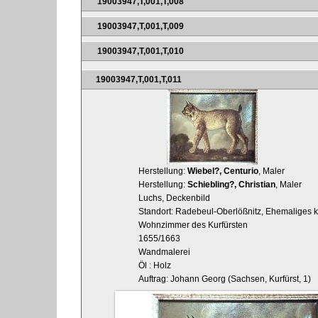
19003947,T,001,T,008
19003947,T,001,T,009
19003947,T,001,T,010
19003947,T,001,T,011
Herstellung:
Wiebel?, Centurio
, Maler
Herstellung:
Schiebling?, Christian
, Maler
Luchs, Deckenbild
Standort: Radebeul-Oberlößnitz, Ehemaliges ku
Wohnzimmer des Kurfürsten
1655/1663
Wandmalerei
Öl : Holz
Auftrag: Johann Georg (Sachsen, Kurfürst, 1)