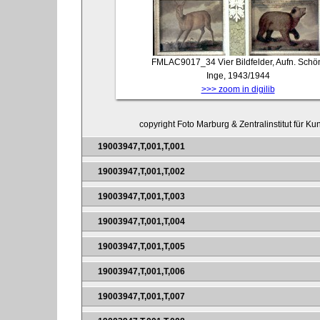
FMLAC9017_34
Vier Bildfelder, Aufn. Schö
Inge, 1943/1944
>>> zoom in digilib
copyright Foto Marburg & Zentralinstitut für K
19003947,T,001,T,001
19003947,T,001,T,002
19003947,T,001,T,003
19003947,T,001,T,004
19003947,T,001,T,005
19003947,T,001,T,006
19003947,T,001,T,007