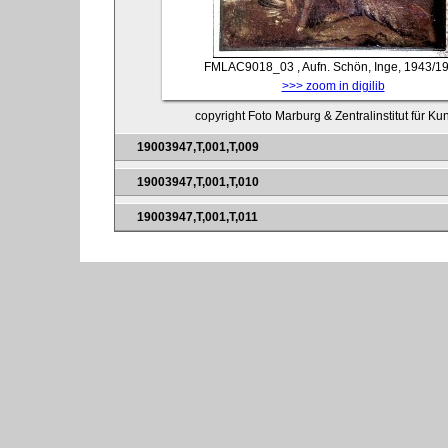
FMLAC9018_03
, Aufn. Schön, Inge, 1943/1
>>> zoom in digilib
copyright Foto Marburg & Zentralinstitut für K
19003947,T,001,T,009
19003947,T,001,T,010
19003947,T,001,T,011