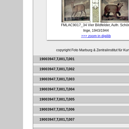
FMLAC9017_34
Vier Bildfelder, Aufn. Schö
Inge, 1943/1944
>>> zoom in digilib
copyright Foto Marburg & Zentralinstitut für K
19003947,T,001,T,001
19003947,T,001,T,002
19003947,T,001,T,003
19003947,T,001,T,004
19003947,T,001,T,005
19003947,T,001,T,006
19003947,T,001,T,007