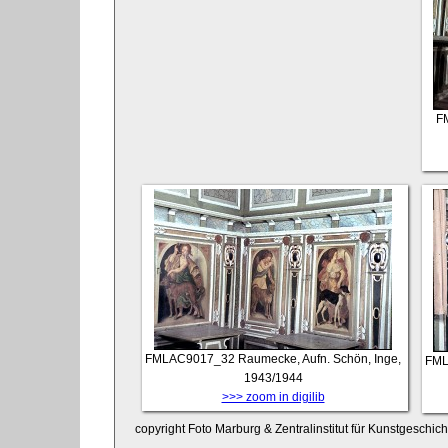
F
FMLAC9017_32
Raumecke, Aufn. Schön, Inge,
FML
1943/1944
>>> zoom in digilib
copyright Foto Marburg & Zentralinstitut für Kunstgeschic