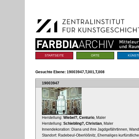
Benutzerspezifische
Direkt
Werkzeuge
zum
Inhalt
|
Direkt
zur
Navigation
Sektionen
STARTSEITE
ORTE
KÜNST
Gesuchte Ebene:
19003947,T,001,T,008
19003947
Herstellung:
Wiebel?, Centurio
, Maler
Herstellung:
Schiebling?, Christian
, Maler
Innendekoration: Diana und ihre Jagdgefährtinnen, Wand
Standort: Radebeul-Oberlößnitz, Ehemaliges kurfürstliche