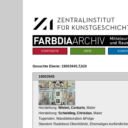
Benutzerspezifische
Direkt
Werkzeuge
zum
Inhalt
|
Direkt
zur
Navigation
Sektionen
STARTSEITE
ORTE
KÜNST
Gesuchte Ebene:
19003945,T,020
19003945
Herstellung:
Wiebel, Centurio
, Maler
Herstellung:
Schiebling, Christian
, Maler
Tugenden, Wanddekoration &Folge
Standort: Radebeul-Oberlößnitz, Ehemaliges kurfürstliche