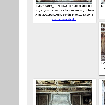
FMLAC9016_07
Nordwand, Giebel über der
FML
Eingangstür mitsächsisch-brandenburgischem
Allianzwappen, Aufn. Schön, Inge, 1943/1944
>>> zoom in digilib
FM