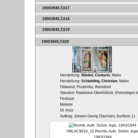
19003945,T,017
19003945,T,018
19003945,T,019
19003945,T,020
Herstellung:
Wiebel, Centurio
, Maler
Herstellung:
Schiebling, Christian
, Maler
Ostwand, Prudentia, Wandbild
Standort: Radebeul-Oberlößnitz, Ehemaliges ku
Festsaal
Malerei
Öl :Holz
Auftrag: Johann Georg (Sachsen, Kurfürst, 1)
FMLAC9016_15
Rechts, Aufn. Schön, Inge
1943/1944