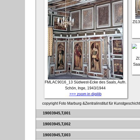
ZI1
ZI
Saa
FMLAC9016_13
Südwest-Ecke des Saals, Aufn.
Schön, Inge, 1943/1944
>>> zoom in digilib
copyright Foto Marburg &Zentralinstitut für Kunstgeschich
19003945,T,001
19003945,T,002
19003945,T,003