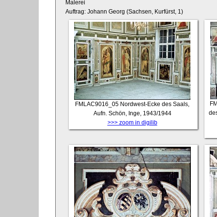
Malerei
Auftrag: Johann Georg (Sachsen, Kurfürst, 1)
FM
FMLAC9016_05
Nordwest-Ecke des Saals,
de
Aufn. Schön, Inge, 1943/1944
>>> zoom in digilib