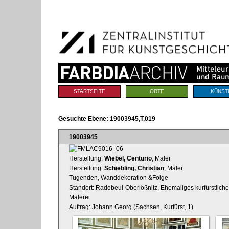
Benutzerspezifische
Direkt
Werkzeuge
zum
Inhalt
|
Direkt
zur
Navigation
Sektionen
STARTSEITE
ORTE
KÜNST
Gesuchte Ebene:
19003945,T,019
19003945
Herstellung:
Wiebel, Centurio
, Maler
Herstellung:
Schiebling, Christian
, Maler
Tugenden, Wanddekoration &Folge
Standort: Radebeul-Oberlößnitz, Ehemaliges kurfürstliche
Malerei
Auftrag: Johann Georg (Sachsen, Kurfürst, 1)