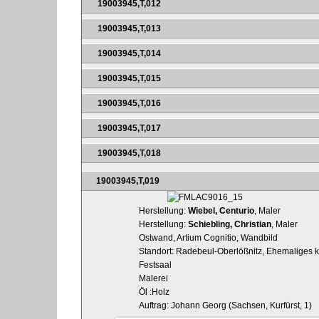
19003945,T,012
19003945,T,013
19003945,T,014
19003945,T,015
19003945,T,016
19003945,T,017
19003945,T,018
19003945,T,019
Herstellung:
Wiebel, Centurio
, Maler
Herstellung:
Schiebling, Christian
, Maler
Ostwand, Artium Cognitio, Wandbild
Standort: Radebeul-Oberlößnitz, Ehemaliges ku
Festsaal
Malerei
Öl :Holz
Auftrag: Johann Georg (Sachsen, Kurfürst, 1)