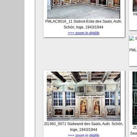
F
FMLAC9016_11
Südost-Ecke des Saals, Aufn.
Schön, Inge, 1943/1944
>>> zoom in digilib
FML
ZI1360_0071
Südwand des Saals, Aufn. Schön,
ZI
Inge, 1943/1944
Saa
>>> zoom in digilib