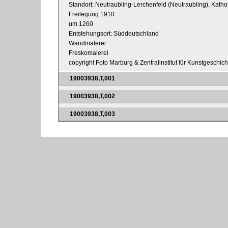
Standort: Neutraubling-Lerchenfeld (Neutraubling), Kathol
Freilegung 1910
um 1260
Entstehungsort: Süddeutschland
Wandmalerei
Freskomalerei
copyright Foto Marburg & Zentralinstitut für Kunstgeschic
19003938,T,001
19003938,T,002
19003938,T,003