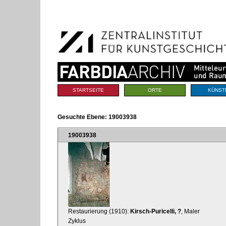
Benutzerspezifische
Direkt
Werkzeuge
zum
Inhalt
|
Direkt
zur
Navigation
Sektionen
STARTSEITE
ORTE
KÜNST
Gesuchte Ebene:
19003938
19003938
Restaurierung (1910):
Kirsch-Puricelli, ?
, Maler
Zyklus