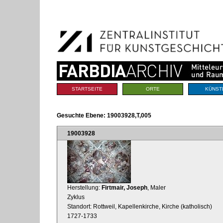
Benutzerspezifische
Direkt
Werkzeuge
zum
Inhalt
|
Direkt
zur
Navigation
Sektionen
STARTSEITE
ORTE
KÜNST
Gesuchte Ebene:
19003928,T,005
19003928
Herstellung:
Firtmair, Joseph
, Maler
Zyklus
Standort: Rottweil, Kapellenkirche, Kirche (katholisch)
1727-1733