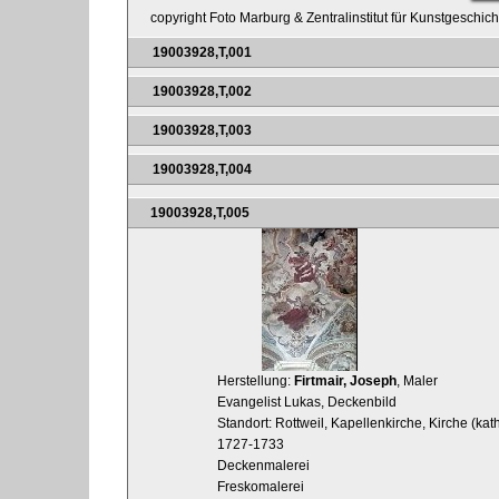
copyright Foto Marburg & Zentralinstitut für Kunstgeschic
19003928,T,001
19003928,T,002
19003928,T,003
19003928,T,004
19003928,T,005
Herstellung:
Firtmair, Joseph
, Maler
Evangelist Lukas, Deckenbild
Standort: Rottweil, Kapellenkirche, Kirche (kat
1727-1733
Deckenmalerei
Freskomalerei