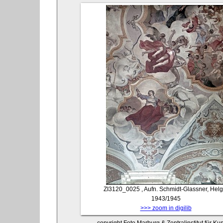
ZI3120_0025
, Aufn. Schmidt-Glassner, Helg
1943/1945
>>> zoom in digilib