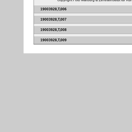
copyright Foto Marburg & Zentralinstitut für K
19003928,T,006
19003928,T,007
19003928,T,008
19003928,T,009