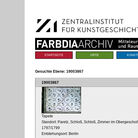
Benutzerspezifische
Direkt
Werkzeuge
zum
Inhalt
|
Direkt
zur
Navigation
Sektionen
STARTSEITE
ORTE
KÜNST
Gesuchte Ebene:
19003867
19003867
Tapete
Standort: Paretz, Schloß, Schloß, Zimmer im Obergescho
1797/1799
Entstehungsort: Berlin