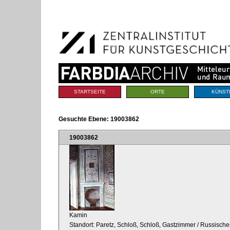
Benutzerspezifische
Direkt
Werkzeuge
zum
Inhalt
|
Direkt
zur
Navigation
Sektionen
STARTSEITE
ORTE
KÜNST
Gesuchte Ebene:
19003862
19003862
Kamin
Standort: Paretz, Schloß, Schloß, Gastzimmer / Russisc