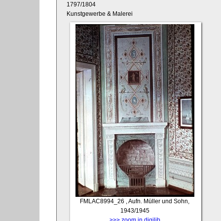
1797/1804
Kunstgewerbe & Malerei
FMLAC8994_26
, Aufn. Müller und Sohn,
1943/1945
>>> zoom in digilib