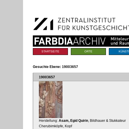
Benutzerspezifische
Direkt
Werkzeuge
zum
Inhalt
|
Direkt
zur
Navigation
Sektionen
STARTSEITE
ORTE
KÜNST
Gesuchte Ebene:
19003657
19003657
Herstellung:
Asam, Egid Quirin
, Bildhauer & Stukkateur
Cherubimköpfe, Kopf