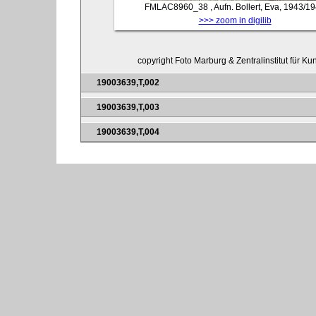
FMLAC8960_38
, Aufn. Bollert, Eva, 1943/1
>>> zoom in digilib
copyright Foto Marburg & Zentralinstitut für K
19003639,T,002
19003639,T,003
19003639,T,004