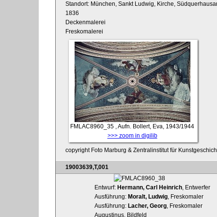
Standort: München, Sankt Ludwig, Kirche, Südquerhaus
1836
Deckenmalerei
Freskomalerei
FMLAC8960_35
, Aufn. Bollert, Eva, 1943/1944
>>> zoom in digilib
copyright Foto Marburg & Zentralinstitut für Kunstgeschic
19003639,T,001
Entwurf:
Hermann, Carl Heinrich
, Entwerfer
Ausführung:
Moralt, Ludwig
, Freskomaler
Ausführung:
Lacher, Georg
, Freskomaler
Augustinus, Bildfeld