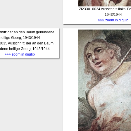
ZI2330_0034
Ausschnitt links: Fo
1943/1944
>>> zoom in digilib
0035
Ausschnitt: der an den Baum
dene heilige Georg, 1943/1944
>>> zoom in digilib