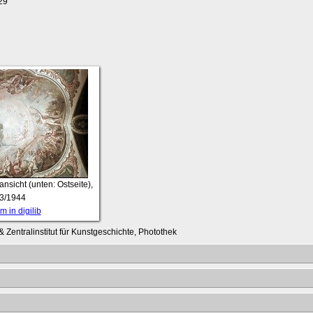
29
nsicht (unten: Ostseite),
3/1944
 in digilib
 Zentralinstitut für Kunstgeschichte, Photothek