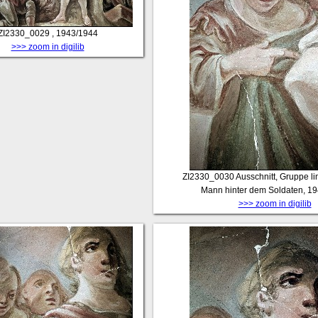
ZI2330_0029
, 1943/1944
>>> zoom in digilib
ZI2330_0030
Ausschnitt, Gruppe li
Mann hinter dem Soldaten, 1
>>> zoom in digilib