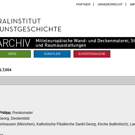
PARTNER
URHEBERRECHT
IM
ORTE
KÜNSTLER
EXPERTENSUCHE
,T,004
Philipp
, Freskomaler
 Georg, Deckenbild
nhausen (München), Katholische Filialkirche Sankt Georg, Kirche (katholisch), L