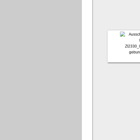
ZI2330_
gebun