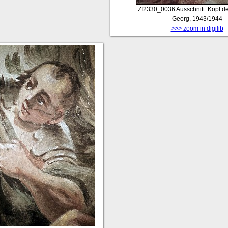
ZI2330_0036
Ausschnitt: Kopf d
Georg, 1943/1944
>>> zoom in digilib