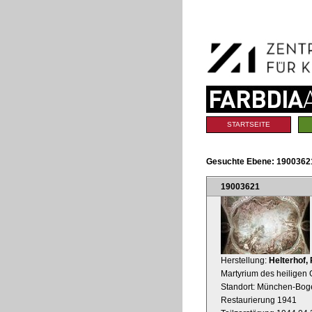
Benutzerspezifische
Direkt
Werkzeuge
zum
Inhalt
|
Direkt
zur
Navigation
Sektionen
STARTSEITE
Gesuchte Ebene:
19003621
19003621
Herstellung:
Helterhof, 
Martyrium des heiligen
Standort: München-Boge
Restaurierung 1941