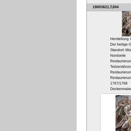
19003621,T,004
Herstellung:
Der heilige G
Standort: Mü
Nordseite
Restaurieru
Teilzerstöru
Restaurieru
Restaurieru
1767/1768
Deckenmaler