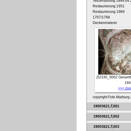
Teilzerstörung 1944.04.
Restaurierung 1951
Restaurierung 1969
1767/1768
Deckenmalerei
ZI2330_0002
Gesamta
194
>>> zoom
copyright Foto Marburg &
19003621,T,001
19003621,T,002
19003621,T,003