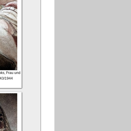
nks, Frau und
943/1944