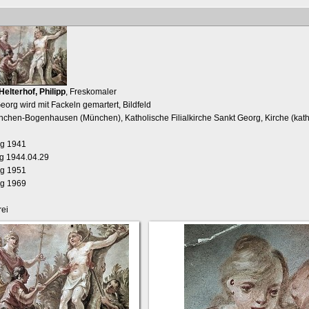
Helterhof, Philipp
, Freskomaler
eorg wird mit Fackeln gemartert, Bildfeld
nchen-Bogenhausen (München), Katholische Filialkirche Sankt Georg, Kirche (kath
ng 1941
ng 1944.04.29
ng 1951
ng 1969
ei