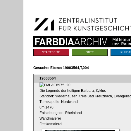
Benutzerspezifische
Direkt
Werkzeuge
zum
Inhalt
|
Direkt
zur
Navigation
Sektionen
STARTSEITE
ORTE
KÜNST
Gesuchte Ebene:
19003564,T,004
19003564
Die Legende der heiligen Barbara, Zyklus
Standort: Niederhausen Kreis Bad Kreuznach, Evangelisch
Turmkapelle, Nordwand
um 1470
Entstehungsort: Rheinland
Wandmalerei
Freskomalerei