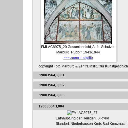
FMLAC8975_20
Gesamtansicht, Aufn. Schulze-
Marburg, Rudolf, 1943/1944
>>> zoom in digilib
copyright Foto Marburg & Zentralinstitut für Kunstgeschic
19003564,T,001
19003564,T,002
19003564,T,003
19003564,T,004
Enthauptung der Heiligen, Bildfeld
Standort: Niederhausen Kreis Bad Kreuznach, 