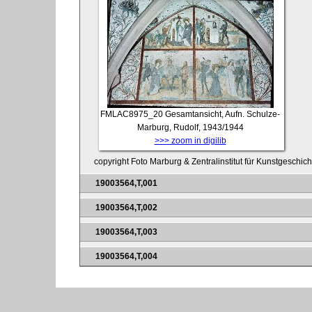
FMLAC8975_20
Gesamtansicht, Aufn. Schulze-
Marburg, Rudolf, 1943/1944
>>> zoom in digilib
copyright Foto Marburg & Zentralinstitut für Kunstgeschic
19003564,T,001
19003564,T,002
19003564,T,003
19003564,T,004