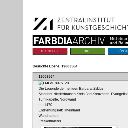
Benutzerspezifische
Direkt
Werkzeuge
zum
Inhalt
|
Direkt
zur
Navigation
Sektionen
STARTSEITE
ORTE
KÜNST
Gesuchte Ebene:
19003564
19003564
Die Legende der heiligen Barbara, Zyklus
Standort: Niederhausen Kreis Bad Kreuznach, Evangelisch
Turmkapelle, Nordwand
um 1470
Entstehungsort: Rheinland
Wandmalerei
Freskomalerei