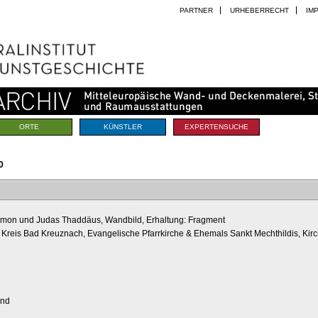
PARTNER
URHEBERRECHT
IM
ORTE
KÜNSTLER
EXPERTENSUCHE
0
 Simon und Judas Thaddäus, Wandbild, Erhaltung: Fragment
Kreis Bad Kreuznach, Evangelische Pfarrkirche & Ehemals Sankt Mechthildis, Kirc
and