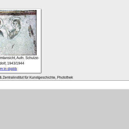
tansicht, Aufn. Schulze-
dolf, 1943/1944
 in digilib
 Zentralinstitut für Kunstgeschichte, Photothek