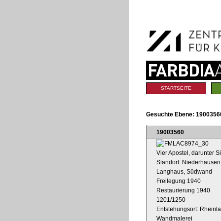
Benutzerspezifische
Direkt
Werkzeuge
zum
Inhalt
|
Direkt
zur
Navigation
Sektionen
STARTSEITE
Gesuchte Ebene:
1900356
19003560
Vier Apostel, darunter
Standort: Niederhausen 
Langhaus, Südwand
Freilegung 1940
Restaurierung 1940
1201/1250
Entstehungsort: Rheinl
Wandmalerei